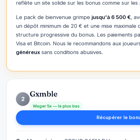
reflète un site solide sur les bonus comme sur les
Le pack de bienvenue grimpe
jusqu'à 6 500 €
, a
un dépôt minimum de 20 € et une mise maximale d
structure progressive du bonus. Les paiements pa
Visa et Bitcoin. Nous le recommandons aux joueur
généreux
sans conditions abusives.
Gxmble
2
Wager 5x — le plus bas
Récupérer le bon