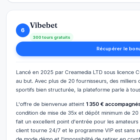
Vibebet
6
300 tours gratuits
Récupérer le bon
Lancé en 2025 par Creamedia LTD sous licence 
au but. Avec plus de 20 fournisseurs, des milliers 
sportifs bien structurée, la plateforme parle à tous 
L'offre de bienvenue atteint
1 350 € accompagnés 
condition de mise de 35x et dépôt minimum de 20 
fait un excellent point d'entrée pour les amateur
client tourne 24/7 et le programme VIP est sans r
de mode démo et l'impossibilité de retirer en cry