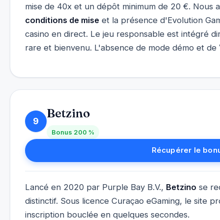
mise de 40x et un dépôt minimum de 20 €. Nous 
conditions de mise
et la présence d'Evolution Gam
casino en direct. Le jeu responsable est intégré di
rare et bienvenu. L'absence de mode démo et de V
Betzino
9
Bonus 200 %
Récupérer le bon
Lancé en 2020 par Purple Bay B.V.,
Betzino
se rec
distinctif. Sous licence Curaçao eGaming, le site 
inscription bouclée en quelques secondes.