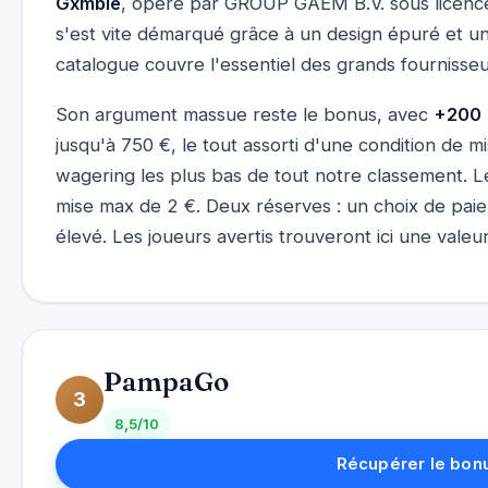
Gxmble
, opéré par GROUP GAEM B.V. sous licen
s'est vite démarqué grâce à un design épuré et une
catalogue couvre l'essentiel des grands fournisseu
Son argument massue reste le bonus, avec
+200 
jusqu'à 750 €, le tout assorti d'une condition de 
wagering les plus bas de tout notre classement. L
mise max de 2 €. Deux réserves : un choix de paie
élevé. Les joueurs avertis trouveront ici une valeur d
PampaGo
3
8,5/10
Récupérer le bon