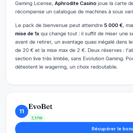
Gaming License,
Aphrodite Casino
joue la carte d
récompense un catalogue de machines à sous varié
Le pack de bienvenue peut atteindre
5 000 €
, ma
mise de 1x
qui change tout : il suffit de miser une 
avant de retirer, un avantage quasi inégalé dans l
de 20 € et la mise max de 2 €. Deux réserves : l
section live très limitée, sans Evolution Gaming. Po
détestent le wagering, un choix redoutable.
EvoBet
11
7,7/10
Récupérer le bon