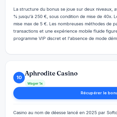
La structure du bonus se joue sur deux niveaux, 
% jusqu'à 250 €, sous condition de mise de 40x. L
mise max de 5 €. Les nombreuses méthodes de pai
transactions et une expérience mobile fluide figur
programme VIP discret et l'absence de mode démo 
Aphrodite Casino
10
Wager 1x
Récupérer le bon
Casino au nom de déesse lancé en 2025 par Softo