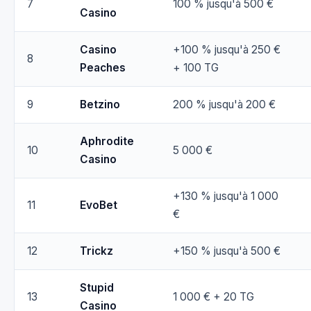
7
100 % jusqu'à 500 €
Casino
Casino
+100 % jusqu'à 250 €
8
Peaches
+ 100 TG
9
Betzino
200 % jusqu'à 200 €
Aphrodite
10
5 000 €
Casino
+130 % jusqu'à 1 000
11
EvoBet
€
12
Trickz
+150 % jusqu'à 500 €
Stupid
13
1 000 € + 20 TG
Casino