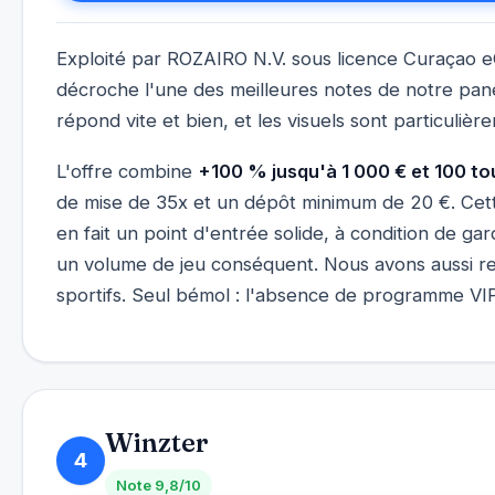
Exploité par ROZAIRO N.V. sous licence Curaçao
décroche l'une des meilleures notes de notre pane
répond vite et bien, et les visuels sont particulièr
L'offre combine
+100 % jusqu'à 1 000 € et 100 to
de mise de 35x et un dépôt minimum de 20 €. Cett
en fait un point d'entrée solide, à condition de g
un volume de jeu conséquent. Nous avons aussi re
sportifs. Seul bémol : l'absence de programme VIP
Winzter
4
Note 9,8/10