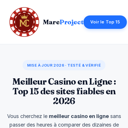
Mare
Project
Voir le Top 15
MISE À JOUR 2026 · TESTÉ & VÉRIFIÉ
Meilleur Casino en Ligne :
Top 15 des sites fiables en
2026
Vous cherchez le
meilleur casino en ligne
sans
passer des heures à comparer des dizaines de