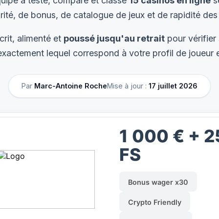
uipe a testé, comparé et classé
15 casinos en ligne
se
ité, de bonus, de catalogue de jeux et de rapidité des r
crit, alimenté et
poussé jusqu'au retrait
pour vérifie
exactement lequel correspond à votre profil de joueur 
Par
Marc-Antoine Roche
Mise à jour :
17 juillet 2026