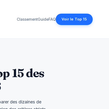
Classement
Guide
FAQ
Voir le Top 15
op 15 des
6
arer des dizaines de