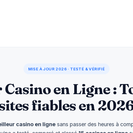
MISE À JOUR 2026 · TESTÉ & VÉRIFIÉ
 Casino en Ligne : T
sites fiables en 202
illeur casino en ligne
sans passer des heures à comp