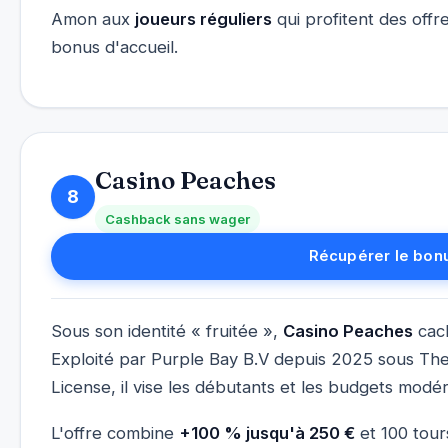
Amon aux
joueurs réguliers
qui profitent des offr
bonus d'accueil.
Casino Peaches
8
Cashback sans wager
Récupérer le bon
Sous son identité « fruitée »,
Casino Peaches
cach
Exploité par Purple Bay B.V depuis 2025 sous Th
License, il vise les débutants et les budgets modér
L'offre combine
+100 % jusqu'à 250 €
et 100 tour