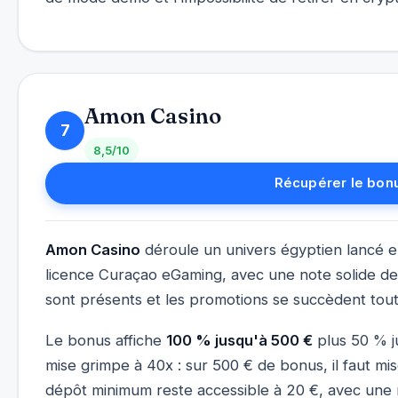
Amon Casino
7
8,5/10
Récupérer le bon
Amon Casino
déroule un univers égyptien lancé e
licence Curaçao eGaming, avec une note solide de 
sont présents et les promotions se succèdent tout
Le bonus affiche
100 % jusqu'à 500 €
plus 50 % ju
mise grimpe à 40x : sur 500 € de bonus, il faut mis
dépôt minimum reste accessible à 20 €, avec une 