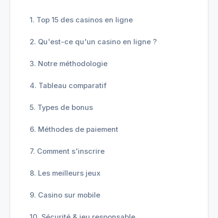
1. Top 15 des casinos en ligne
2. Qu'est-ce qu'un casino en ligne ?
3. Notre méthodologie
4. Tableau comparatif
5. Types de bonus
6. Méthodes de paiement
7. Comment s'inscrire
8. Les meilleurs jeux
9. Casino sur mobile
10. Sécurité & jeu responsable