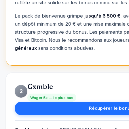
reflète un site solide sur les bonus comme sur les
Le pack de bienvenue grimpe
jusqu'à 6 500 €
, a
un dépôt minimum de 20 € et une mise maximale d
structure progressive du bonus. Les paiements pa
Visa et Bitcoin. Nous le recommandons aux joueur
généreux
sans conditions abusives.
Gxmble
2
Wager 5x — le plus bas
Récupérer le bon