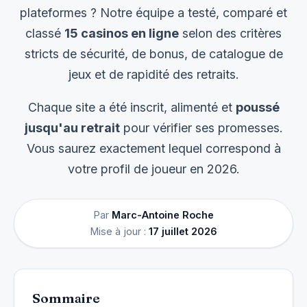
plateformes ? Notre équipe a testé, comparé et
classé
15 casinos en ligne
selon des critères
stricts de sécurité, de bonus, de catalogue de
jeux et de rapidité des retraits.
Chaque site a été inscrit, alimenté et
poussé
jusqu'au retrait
pour vérifier ses promesses.
Vous saurez exactement lequel correspond à
votre profil de joueur en 2026.
Par
Marc-Antoine Roche
Mise à jour :
17 juillet 2026
Sommaire