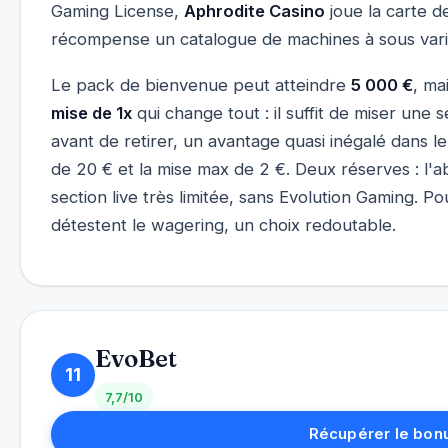
Gaming License,
Aphrodite Casino
joue la carte d
récompense un catalogue de machines à sous varié
Le pack de bienvenue peut atteindre
5 000 €
, ma
mise de 1x
qui change tout : il suffit de miser une 
avant de retirer, un avantage quasi inégalé dans l
de 20 € et la mise max de 2 €. Deux réserves : l
section live très limitée, sans Evolution Gaming. Po
détestent le wagering, un choix redoutable.
EvoBet
11
7,7/10
Récupérer le bon