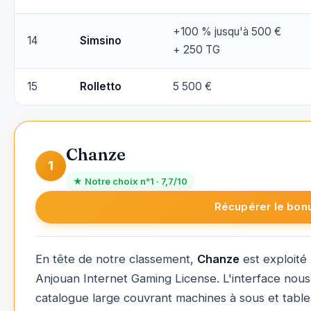
+100 % jusqu'à 500 €
14
Simsino
+ 250 TG
15
Rolletto
5 500 €
Chanze
1
★ Notre choix n°1 · 7,7/10
Récupérer le bon
En tête de notre classement,
Chanze
est exploité
Anjouan Internet Gaming License. L'interface nous 
catalogue large couvrant machines à sous et table