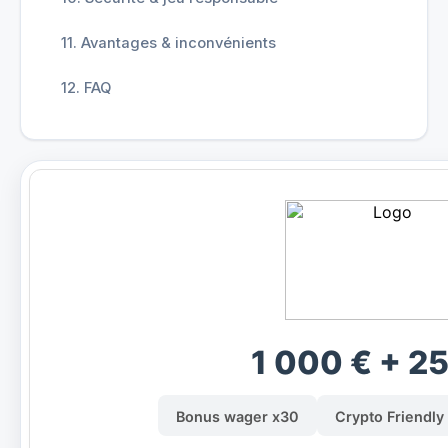
11. Avantages & inconvénients
12. FAQ