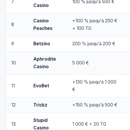
7
100 % jusqu'à 500 €
Casino
Casino
+100 % jusqu'à 250 €
8
Peaches
+ 100 TG
9
Betzino
200 % jusqu'à 200 €
Aphrodite
10
5 000 €
Casino
+130 % jusqu'à 1 000
11
EvoBet
€
12
Trickz
+150 % jusqu'à 500 €
Stupid
13
1 000 € + 20 TG
Casino