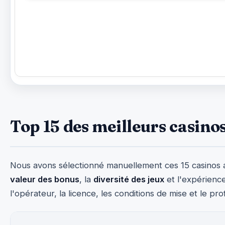
Top 15 des meilleurs casino
Nous avons sélectionné manuellement ces 15 casinos ap
valeur des bonus
, la
diversité des jeux
et l'expérience
l'opérateur, la licence, les conditions de mise et le prof