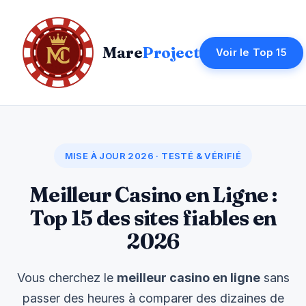
Mare
Project
Voir le Top 15
MISE À JOUR 2026 · TESTÉ & VÉRIFIÉ
Meilleur Casino en Ligne :
Top 15 des sites fiables en
2026
Vous cherchez le
meilleur casino en ligne
sans
passer des heures à comparer des dizaines de