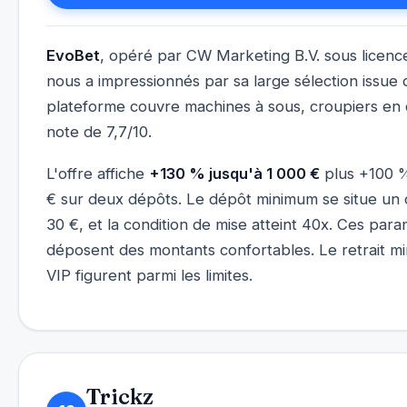
EvoBet
, opéré par CW Marketing B.V. sous licen
nous a impressionnés par sa large sélection issue 
plateforme couvre machines à sous, croupiers en d
note de 7,7/10.
L'offre affiche
+130 % jusqu'à 1 000 €
plus +100 % 
€ sur deux dépôts. Le dépôt minimum se situe un 
30 €, et la condition de mise atteint 40x. Ces para
déposent des montants confortables. Le retrait m
VIP figurent parmi les limites.
Trickz