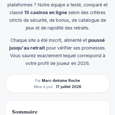
plateformes ? Notre équipe a testé, comparé et
classé
15 casinos en ligne
selon des critères
stricts de sécurité, de bonus, de catalogue de
jeux et de rapidité des retraits.
Chaque site a été inscrit, alimenté et
poussé
jusqu'au retrait
pour vérifier ses promesses.
Vous saurez exactement lequel correspond à
votre profil de joueur en 2026.
Par
Marc-Antoine Roche
Mise à jour :
17 juillet 2026
Sommaire