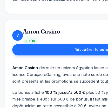
Amon Casino
7
8,5/10
Récupérer le bon
Amon Casino
déroule un univers égyptien lancé e
licence Curaçao eGaming, avec une note solide de 
sont présents et les promotions se succèdent tout
Le bonus affiche
100 % jusqu'à 500 €
plus 50 % ju
mise grimpe à 40x : sur 500 € de bonus, il faut mis
dépôt minimum reste accessible à 20 €, avec une 