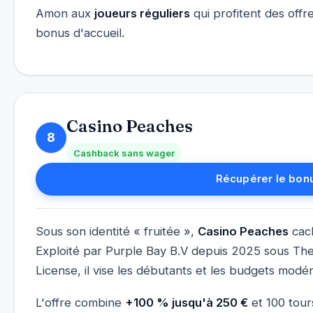
Amon aux
joueurs réguliers
qui profitent des offr
bonus d'accueil.
Casino Peaches
8
Cashback sans wager
Récupérer le bon
Sous son identité « fruitée »,
Casino Peaches
cach
Exploité par Purple Bay B.V depuis 2025 sous Th
License, il vise les débutants et les budgets modér
L'offre combine
+100 % jusqu'à 250 €
et 100 tour