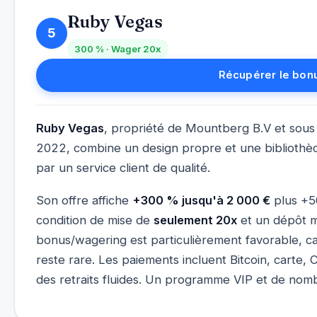
Ruby Vegas
5
300 % · Wager 20x
Récupérer le bon
Ruby Vegas
, propriété de Mountberg B.V et sous
2022, combine un design propre et une bibliothèq
par un service client de qualité.
Son offre affiche
+300 % jusqu'à 2 000 €
plus +5
condition de mise de
seulement 20x
et un dépôt m
bonus/wagering est particulièrement favorable, c
reste rare. Les paiements incluent Bitcoin, carte, 
des retraits fluides. Un programme VIP et de nomb