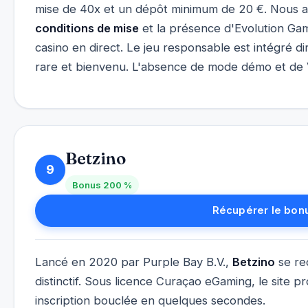
mise de 40x et un dépôt minimum de 20 €. Nous 
conditions de mise
et la présence d'Evolution Gam
casino en direct. Le jeu responsable est intégré di
rare et bienvenu. L'absence de mode démo et de V
Betzino
9
Bonus 200 %
Récupérer le bon
Lancé en 2020 par Purple Bay B.V.,
Betzino
se rec
distinctif. Sous licence Curaçao eGaming, le site 
inscription bouclée en quelques secondes.