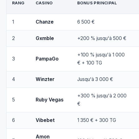
RANG
CASINO
BONUS PRINCIPAL
1
Chanze
6 500 €
2
Gxmble
+200 % jusqu'à 500 €
+100 % jusqu'à 1 000
3
PampaGo
€ + 100 TG
4
Winzter
Jusqu'à 3 000 €
+300 % jusqu'à 2 000
5
Ruby Vegas
€
6
Vibebet
1 350 € + 300 TG
Amon