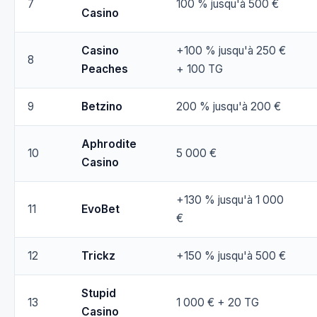
7
100 % jusqu'à 500 €
Casino
Casino
+100 % jusqu'à 250 €
8
Peaches
+ 100 TG
9
Betzino
200 % jusqu'à 200 €
Aphrodite
10
5 000 €
Casino
+130 % jusqu'à 1 000
11
EvoBet
€
12
Trickz
+150 % jusqu'à 500 €
Stupid
13
1 000 € + 20 TG
Casino