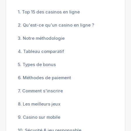
1. Top 15 des casinos en ligne
2. Qu'est-ce qu'un casino en ligne ?
3. Notre méthodologie
4. Tableau comparatif
5. Types de bonus
6. Méthodes de paiement
7. Comment s'inscrire
8. Les meilleurs jeux
9. Casino sur mobile
10. Sécurité & jeu responsable