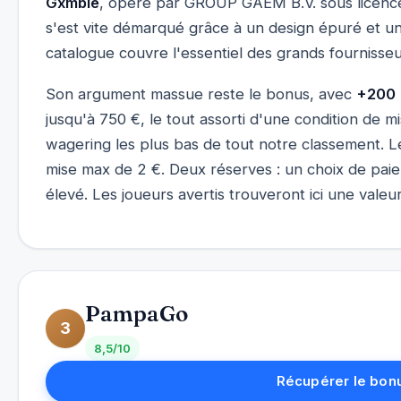
Gxmble
, opéré par GROUP GAEM B.V. sous licen
s'est vite démarqué grâce à un design épuré et une
catalogue couvre l'essentiel des grands fournisseu
Son argument massue reste le bonus, avec
+200 
jusqu'à 750 €, le tout assorti d'une condition de 
wagering les plus bas de tout notre classement. L
mise max de 2 €. Deux réserves : un choix de paie
élevé. Les joueurs avertis trouveront ici une valeur d
PampaGo
3
8,5/10
Récupérer le bon