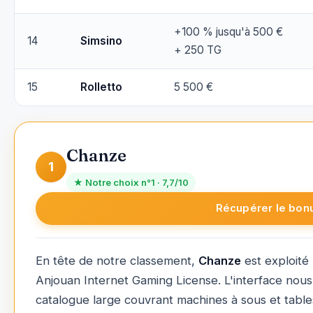
+100 % jusqu'à 500 €
14
Simsino
+ 250 TG
15
Rolletto
5 500 €
Chanze
1
★ Notre choix n°1 · 7,7/10
Récupérer le bon
En tête de notre classement,
Chanze
est exploité
Anjouan Internet Gaming License. L'interface nous 
catalogue large couvrant machines à sous et table