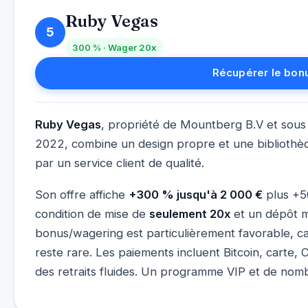
Ruby Vegas
5
300 % · Wager 20x
Récupérer le bon
Ruby Vegas
, propriété de Mountberg B.V et sous
2022, combine un design propre et une bibliothèq
par un service client de qualité.
Son offre affiche
+300 % jusqu'à 2 000 €
plus +5
condition de mise de
seulement 20x
et un dépôt m
bonus/wagering est particulièrement favorable, c
reste rare. Les paiements incluent Bitcoin, carte, 
des retraits fluides. Un programme VIP et de nomb