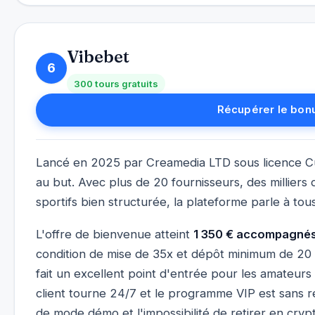
Vibebet
6
300 tours gratuits
Récupérer le bon
Lancé en 2025 par Creamedia LTD sous licence 
au but. Avec plus de 20 fournisseurs, des milliers 
sportifs bien structurée, la plateforme parle à tous 
L'offre de bienvenue atteint
1 350 € accompagnés 
condition de mise de 35x et dépôt minimum de 20 
fait un excellent point d'entrée pour les amateur
client tourne 24/7 et le programme VIP est sans r
de mode démo et l'impossibilité de retirer en cry