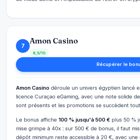
Amon Casino
7
8,5/10
Récupérer le bon
Amon Casino
déroule un univers égyptien lancé e
licence Curaçao eGaming, avec une note solide de 
sont présents et les promotions se succèdent tout
Le bonus affiche
100 % jusqu'à 500 €
plus 50 % ju
mise grimpe à 40x : sur 500 € de bonus, il faut mis
dépôt minimum reste accessible à 20 €, avec une 