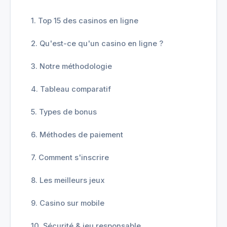
1. Top 15 des casinos en ligne
2. Qu'est-ce qu'un casino en ligne ?
3. Notre méthodologie
4. Tableau comparatif
5. Types de bonus
6. Méthodes de paiement
7. Comment s'inscrire
8. Les meilleurs jeux
9. Casino sur mobile
10. Sécurité & jeu responsable