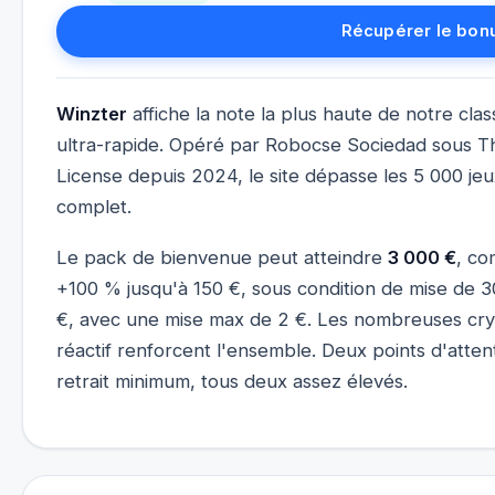
Récupérer le bon
Winzter
affiche la note la plus haute de notre clas
ultra-rapide. Opéré par Robocse Sociedad sous T
License depuis 2024, le site dépasse les 5 000 j
complet.
Le pack de bienvenue peut atteindre
3 000 €
, co
+100 % jusqu'à 150 €, sous condition de mise de 
€, avec une mise max de 2 €. Les nombreuses cryp
réactif renforcent l'ensemble. Deux points d'atten
retrait minimum, tous deux assez élevés.