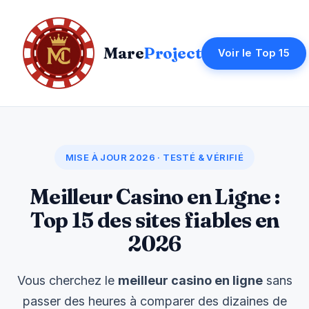
Mare
Project
Voir le Top 15
MISE À JOUR 2026 · TESTÉ & VÉRIFIÉ
Meilleur Casino en Ligne :
Top 15 des sites fiables en
2026
Vous cherchez le
meilleur casino en ligne
sans
passer des heures à comparer des dizaines de