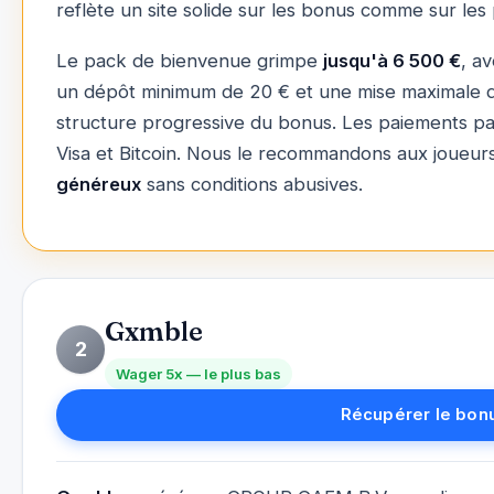
reflète un site solide sur les bonus comme sur les
Le pack de bienvenue grimpe
jusqu'à 6 500 €
, a
un dépôt minimum de 20 € et une mise maximale d
structure progressive du bonus. Les paiements pa
Visa et Bitcoin. Nous le recommandons aux joueur
généreux
sans conditions abusives.
Gxmble
2
Wager 5x — le plus bas
Récupérer le bon