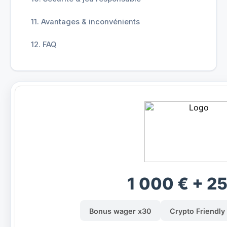
11. Avantages & inconvénients
12. FAQ