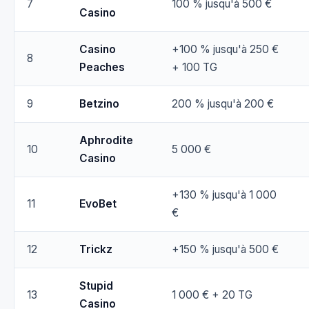
7
100 % jusqu'à 500 €
Casino
Casino
+100 % jusqu'à 250 €
8
Peaches
+ 100 TG
9
Betzino
200 % jusqu'à 200 €
Aphrodite
10
5 000 €
Casino
+130 % jusqu'à 1 000
11
EvoBet
€
12
Trickz
+150 % jusqu'à 500 €
Stupid
13
1 000 € + 20 TG
Casino