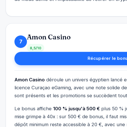
Amon Casino
7
8,5/10
Récupérer le bon
Amon Casino
déroule un univers égyptien lancé e
licence Curaçao eGaming, avec une note solide de 
sont présents et les promotions se succèdent tout
Le bonus affiche
100 % jusqu'à 500 €
plus 50 % ju
mise grimpe à 40x : sur 500 € de bonus, il faut mis
dépôt minimum reste accessible à 20 €, avec une 