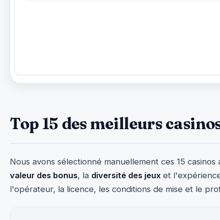
Top 15 des meilleurs casino
Nous avons sélectionné manuellement ces 15 casinos ap
valeur des bonus
, la
diversité des jeux
et l'expérience
l'opérateur, la licence, les conditions de mise et le prof