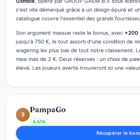
Gxmble
, opéré par GROUP GAEM B.V. sous licen
s'est vite démarqué grâce à un design épuré et une
catalogue couvre l'essentiel des grands fournisseu
Son argument massue reste le bonus, avec
+200 
jusqu'à 750 €, le tout assorti d'une condition de 
wagering les plus bas de tout notre classement. L
mise max de 2 €. Deux réserves : un choix de paie
élevé. Les joueurs avertis trouveront ici une valeur d
PampaGo
3
8,5/10
Récupérer le bon