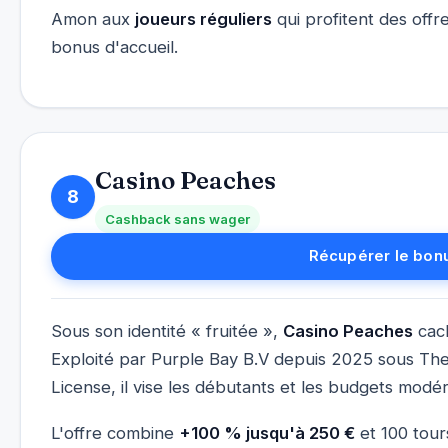
Amon aux
joueurs réguliers
qui profitent des offr
bonus d'accueil.
Casino Peaches
8
Cashback sans wager
Récupérer le bon
Sous son identité « fruitée »,
Casino Peaches
cach
Exploité par Purple Bay B.V depuis 2025 sous Th
License, il vise les débutants et les budgets modér
L'offre combine
+100 % jusqu'à 250 €
et 100 tour