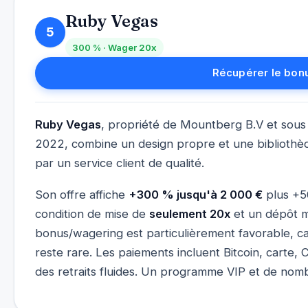
Ruby Vegas
5
300 % · Wager 20x
Récupérer le bon
Ruby Vegas
, propriété de Mountberg B.V et sous
2022, combine un design propre et une bibliothèq
par un service client de qualité.
Son offre affiche
+300 % jusqu'à 2 000 €
plus +5
condition de mise de
seulement 20x
et un dépôt m
bonus/wagering est particulièrement favorable, c
reste rare. Les paiements incluent Bitcoin, carte, 
des retraits fluides. Un programme VIP et de nomb