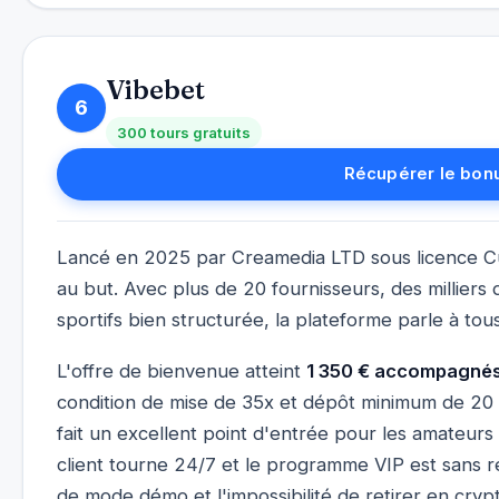
Vibebet
6
300 tours gratuits
Récupérer le bon
Lancé en 2025 par Creamedia LTD sous licence 
au but. Avec plus de 20 fournisseurs, des milliers 
sportifs bien structurée, la plateforme parle à tous 
L'offre de bienvenue atteint
1 350 € accompagnés 
condition de mise de 35x et dépôt minimum de 20 
fait un excellent point d'entrée pour les amateur
client tourne 24/7 et le programme VIP est sans r
de mode démo et l'impossibilité de retirer en cry