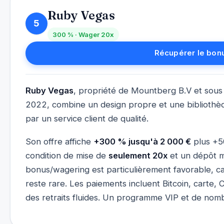
Ruby Vegas
5
300 % · Wager 20x
Récupérer le bon
Ruby Vegas
, propriété de Mountberg B.V et sous
2022, combine un design propre et une bibliothèq
par un service client de qualité.
Son offre affiche
+300 % jusqu'à 2 000 €
plus +5
condition de mise de
seulement 20x
et un dépôt m
bonus/wagering est particulièrement favorable, c
reste rare. Les paiements incluent Bitcoin, carte, 
des retraits fluides. Un programme VIP et de nomb