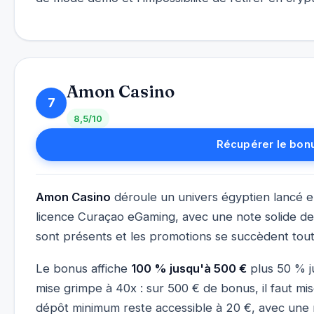
Amon Casino
7
8,5/10
Récupérer le bon
Amon Casino
déroule un univers égyptien lancé e
licence Curaçao eGaming, avec une note solide de 
sont présents et les promotions se succèdent tout
Le bonus affiche
100 % jusqu'à 500 €
plus 50 % ju
mise grimpe à 40x : sur 500 € de bonus, il faut mis
dépôt minimum reste accessible à 20 €, avec une 