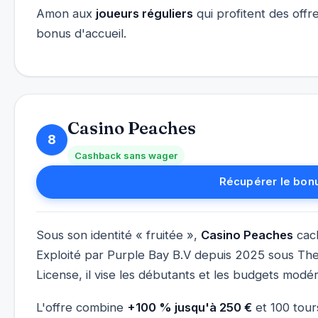
Amon aux
joueurs réguliers
qui profitent des offr
bonus d'accueil.
Casino Peaches
8
Cashback sans wager
Récupérer le bon
Sous son identité « fruitée »,
Casino Peaches
cach
Exploité par Purple Bay B.V depuis 2025 sous Th
License, il vise les débutants et les budgets modér
L'offre combine
+100 % jusqu'à 250 €
et 100 tour