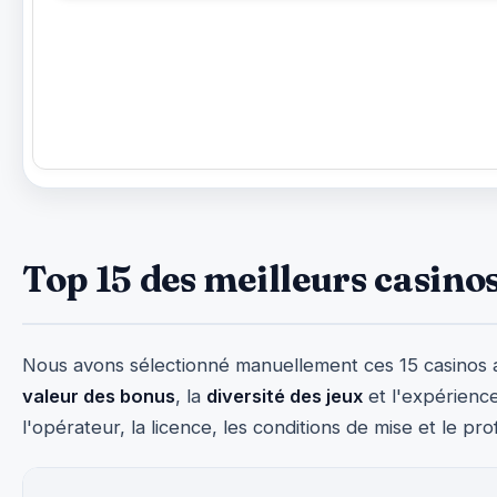
Top 15 des meilleurs casino
Nous avons sélectionné manuellement ces 15 casinos ap
valeur des bonus
, la
diversité des jeux
et l'expérience
l'opérateur, la licence, les conditions de mise et le prof