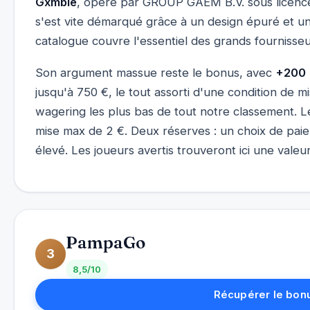
Gxmble
, opéré par GROUP GAEM B.V. sous licen
s'est vite démarqué grâce à un design épuré et une
catalogue couvre l'essentiel des grands fournisseu
Son argument massue reste le bonus, avec
+200 
jusqu'à 750 €, le tout assorti d'une condition de 
wagering les plus bas de tout notre classement. L
mise max de 2 €. Deux réserves : un choix de paie
élevé. Les joueurs avertis trouveront ici une valeur d
PampaGo
3
8,5/10
Récupérer le bon