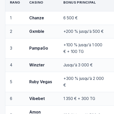
RANG
CASINO
BONUS PRINCIPAL
1
Chanze
6 500 €
2
Gxmble
+200 % jusqu'à 500 €
+100 % jusqu'à 1 000
3
PampaGo
€ + 100 TG
4
Winzter
Jusqu'à 3 000 €
+300 % jusqu'à 2 000
5
Ruby Vegas
€
6
Vibebet
1 350 € + 300 TG
Amon