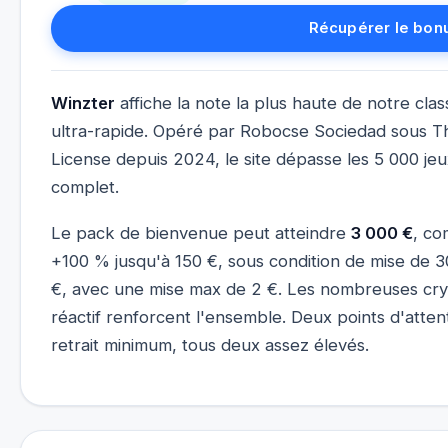
Récupérer le bon
Winzter
affiche la note la plus haute de notre clas
ultra-rapide. Opéré par Robocse Sociedad sous T
License depuis 2024, le site dépasse les 5 000 j
complet.
Le pack de bienvenue peut atteindre
3 000 €
, co
+100 % jusqu'à 150 €, sous condition de mise de 
€, avec une mise max de 2 €. Les nombreuses cryp
réactif renforcent l'ensemble. Deux points d'atten
retrait minimum, tous deux assez élevés.