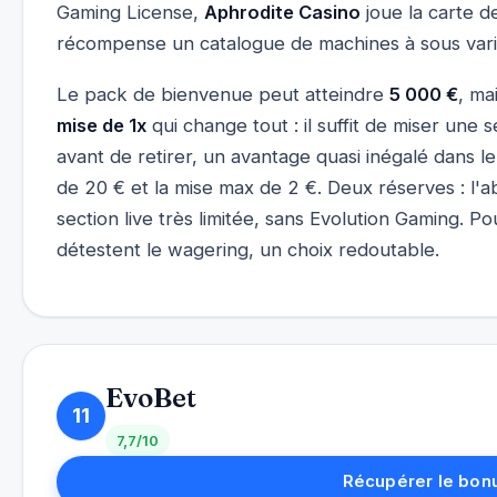
Gaming License,
Aphrodite Casino
joue la carte d
récompense un catalogue de machines à sous varié
Le pack de bienvenue peut atteindre
5 000 €
, ma
mise de 1x
qui change tout : il suffit de miser une 
avant de retirer, un avantage quasi inégalé dans l
de 20 € et la mise max de 2 €. Deux réserves : l
section live très limitée, sans Evolution Gaming. Po
détestent le wagering, un choix redoutable.
EvoBet
11
7,7/10
Récupérer le bon