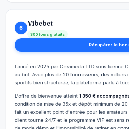
Vibebet
6
300 tours gratuits
Récupérer le bon
Lancé en 2025 par Creamedia LTD sous licence 
au but. Avec plus de 20 fournisseurs, des milliers 
sportifs bien structurée, la plateforme parle à tous 
L'offre de bienvenue atteint
1 350 € accompagnés 
condition de mise de 35x et dépôt minimum de 20 
fait un excellent point d'entrée pour les amateur
client tourne 24/7 et le programme VIP est sans r
de mode démo et l'impossibilité de retirer en cry