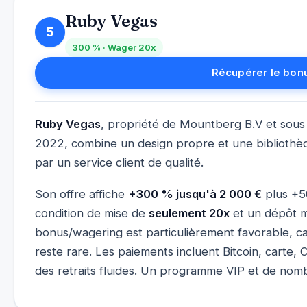
Ruby Vegas
5
300 % · Wager 20x
Récupérer le bon
Ruby Vegas
, propriété de Mountberg B.V et sous
2022, combine un design propre et une bibliothèq
par un service client de qualité.
Son offre affiche
+300 % jusqu'à 2 000 €
plus +5
condition de mise de
seulement 20x
et un dépôt m
bonus/wagering est particulièrement favorable, c
reste rare. Les paiements incluent Bitcoin, carte, 
des retraits fluides. Un programme VIP et de nomb