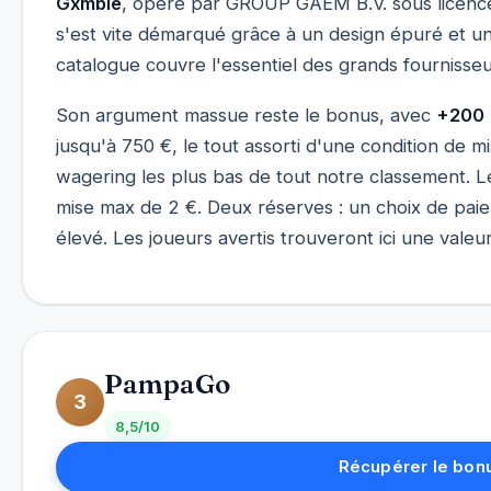
Gxmble
, opéré par GROUP GAEM B.V. sous licen
s'est vite démarqué grâce à un design épuré et une
catalogue couvre l'essentiel des grands fournisseu
Son argument massue reste le bonus, avec
+200 
jusqu'à 750 €, le tout assorti d'une condition de 
wagering les plus bas de tout notre classement. L
mise max de 2 €. Deux réserves : un choix de paie
élevé. Les joueurs avertis trouveront ici une valeur d
PampaGo
3
8,5/10
Récupérer le bon