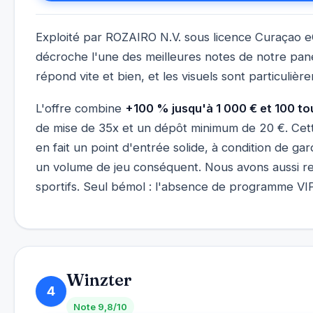
Exploité par ROZAIRO N.V. sous licence Curaçao
décroche l'une des meilleures notes de notre pane
répond vite et bien, et les visuels sont particulièr
L'offre combine
+100 % jusqu'à 1 000 € et 100 to
de mise de 35x et un dépôt minimum de 20 €. Cett
en fait un point d'entrée solide, à condition de g
un volume de jeu conséquent. Nous avons aussi re
sportifs. Seul bémol : l'absence de programme VIP
Winzter
4
Note 9,8/10