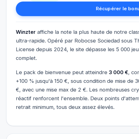
Récupérer le bon
Winzter
affiche la note la plus haute de notre clas
ultra-rapide. Opéré par Robocse Sociedad sous T
License depuis 2024, le site dépasse les 5 000 j
complet.
Le pack de bienvenue peut atteindre
3 000 €
, co
+100 % jusqu'à 150 €, sous condition de mise de 
€, avec une mise max de 2 €. Les nombreuses cryp
réactif renforcent l'ensemble. Deux points d'atten
retrait minimum, tous deux assez élevés.