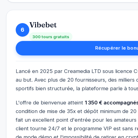
Vibebet
6
300 tours gratuits
Récupérer le bon
Lancé en 2025 par Creamedia LTD sous licence 
au but. Avec plus de 20 fournisseurs, des milliers 
sportifs bien structurée, la plateforme parle à tous 
L'offre de bienvenue atteint
1 350 € accompagnés 
condition de mise de 35x et dépôt minimum de 20 
fait un excellent point d'entrée pour les amateur
client tourne 24/7 et le programme VIP est sans r
de mode démo et l'impossibilité de retirer en cry