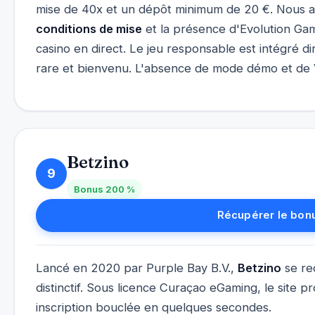
mise de 40x et un dépôt minimum de 20 €. Nous 
conditions de mise
et la présence d'Evolution Gam
casino en direct. Le jeu responsable est intégré di
rare et bienvenu. L'absence de mode démo et de V
Betzino
9
Bonus 200 %
Récupérer le bon
Lancé en 2020 par Purple Bay B.V.,
Betzino
se rec
distinctif. Sous licence Curaçao eGaming, le site 
inscription bouclée en quelques secondes.