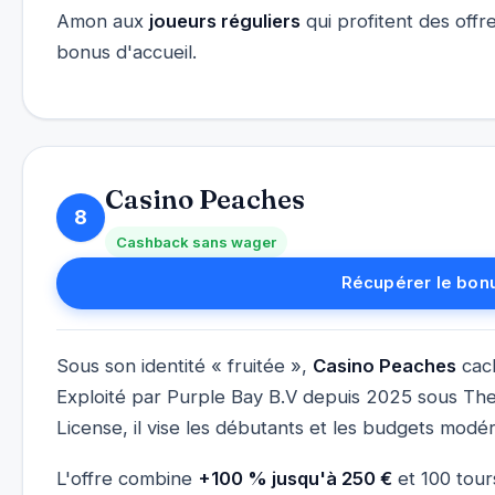
Amon aux
joueurs réguliers
qui profitent des offr
bonus d'accueil.
Casino Peaches
8
Cashback sans wager
Récupérer le bon
Sous son identité « fruitée »,
Casino Peaches
cach
Exploité par Purple Bay B.V depuis 2025 sous Th
License, il vise les débutants et les budgets modér
L'offre combine
+100 % jusqu'à 250 €
et 100 tour