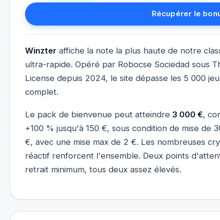
Récupérer le bon
Winzter
affiche la note la plus haute de notre clas
ultra-rapide. Opéré par Robocse Sociedad sous T
License depuis 2024, le site dépasse les 5 000 j
complet.
Le pack de bienvenue peut atteindre
3 000 €
, co
+100 % jusqu'à 150 €, sous condition de mise de 
€, avec une mise max de 2 €. Les nombreuses cryp
réactif renforcent l'ensemble. Deux points d'atten
retrait minimum, tous deux assez élevés.