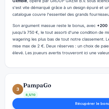
Gxmble
, opéré par GROUP GAEM B.V. sous licen
s'est vite démarqué grâce à un design épuré et une
catalogue couvre l'essentiel des grands fournisseu
Son argument massue reste le bonus, avec
+200 
jusqu'à 750 €, le tout assorti d'une condition de 
wagering les plus bas de tout notre classement. L
mise max de 2 €. Deux réserves : un choix de paie
élevé. Les joueurs avertis trouveront ici une valeur d
PampaGo
3
8,5/10
Récupérer le bon