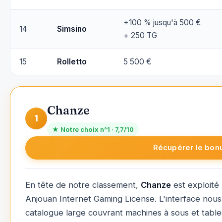
+100 % jusqu'à 500 €
14
Simsino
+ 250 TG
15
Rolletto
5 500 €
Chanze
1
★ Notre choix n°1 · 7,7/10
Récupérer le bon
En tête de notre classement,
Chanze
est exploité
Anjouan Internet Gaming License. L'interface nous 
catalogue large couvrant machines à sous et table