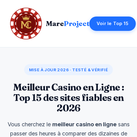
Mare
Project
Voir le Top 15
MISE À JOUR 2026 · TESTÉ & VÉRIFIÉ
Meilleur Casino en Ligne :
Top 15 des sites fiables en
2026
Vous cherchez le
meilleur casino en ligne
sans
passer des heures à comparer des dizaines de