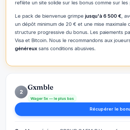
reflète un site solide sur les bonus comme sur les
Le pack de bienvenue grimpe
jusqu'à 6 500 €
, a
un dépôt minimum de 20 € et une mise maximale d
structure progressive du bonus. Les paiements pa
Visa et Bitcoin. Nous le recommandons aux joueur
généreux
sans conditions abusives.
Gxmble
2
Wager 5x — le plus bas
Récupérer le bon