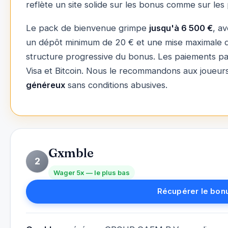
reflète un site solide sur les bonus comme sur les
Le pack de bienvenue grimpe
jusqu'à 6 500 €
, a
un dépôt minimum de 20 € et une mise maximale d
structure progressive du bonus. Les paiements pa
Visa et Bitcoin. Nous le recommandons aux joueur
généreux
sans conditions abusives.
Gxmble
2
Wager 5x — le plus bas
Récupérer le bon