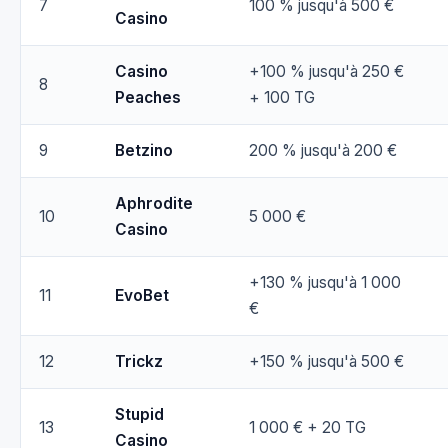
7
100 % jusqu'à 500 €
Casino
Casino
+100 % jusqu'à 250 €
8
Peaches
+ 100 TG
9
Betzino
200 % jusqu'à 200 €
Aphrodite
10
5 000 €
Casino
+130 % jusqu'à 1 000
11
EvoBet
€
12
Trickz
+150 % jusqu'à 500 €
Stupid
13
1 000 € + 20 TG
Casino