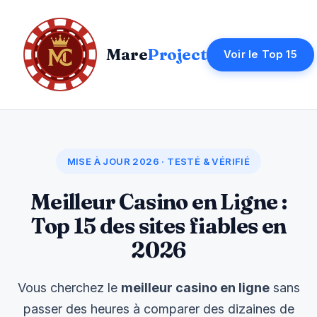
Mare
Project
Voir le Top 15
MISE À JOUR 2026 · TESTÉ & VÉRIFIÉ
Meilleur Casino en Ligne :
Top 15 des sites fiables en
2026
Vous cherchez le
meilleur casino en ligne
sans
passer des heures à comparer des dizaines de