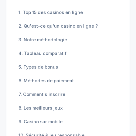
1. Top 15 des casinos en ligne
2. Qu'est-ce qu'un casino en ligne ?
3. Notre méthodologie
4. Tableau comparatif
5. Types de bonus
6. Méthodes de paiement
7. Comment s'inscrire
8. Les meilleurs jeux
9. Casino sur mobile
10. Sécurité & jeu responsable