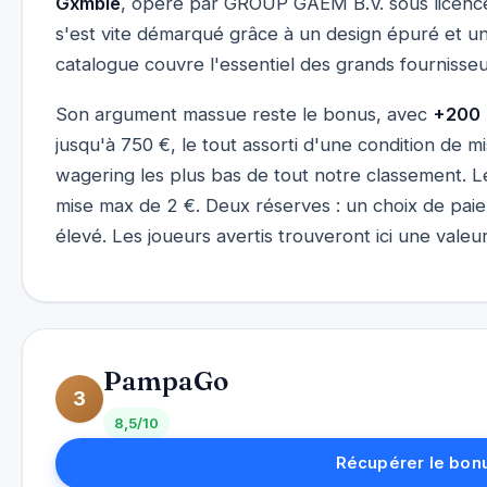
Gxmble
, opéré par GROUP GAEM B.V. sous licen
s'est vite démarqué grâce à un design épuré et une
catalogue couvre l'essentiel des grands fournisseu
Son argument massue reste le bonus, avec
+200 
jusqu'à 750 €, le tout assorti d'une condition de 
wagering les plus bas de tout notre classement. L
mise max de 2 €. Deux réserves : un choix de paie
élevé. Les joueurs avertis trouveront ici une valeur d
PampaGo
3
8,5/10
Récupérer le bon