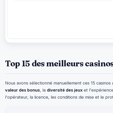
Top 15 des meilleurs casino
Nous avons sélectionné manuellement ces 15 casinos ap
valeur des bonus
, la
diversité des jeux
et l'expérience
l'opérateur, la licence, les conditions de mise et le prof