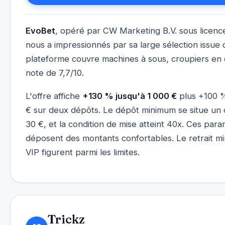
EvoBet
, opéré par CW Marketing B.V. sous licen
nous a impressionnés par sa large sélection issue 
plateforme couvre machines à sous, croupiers en d
note de 7,7/10.
L'offre affiche
+130 % jusqu'à 1 000 €
plus +100 % 
€ sur deux dépôts. Le dépôt minimum se situe un 
30 €, et la condition de mise atteint 40x. Ces para
déposent des montants confortables. Le retrait m
VIP figurent parmi les limites.
Trickz