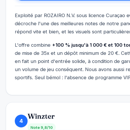
Exploité par ROZAIRO N.V. sous licence Curaçao
décroche l'une des meilleures notes de notre pane
répond vite et bien, et les visuels sont particulièr
L'offre combine
+100 % jusqu'à 1 000 € et 100 to
de mise de 35x et un dépôt minimum de 20 €. Cett
en fait un point d'entrée solide, à condition de g
un volume de jeu conséquent. Nous avons aussi re
sportifs. Seul bémol : l'absence de programme VIP
Winzter
4
Note 9,8/10